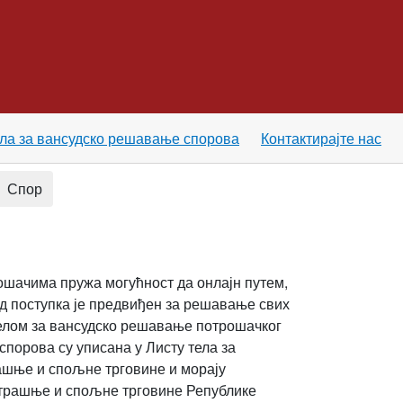
ела за вансудско решавање спорова
Контактирајте нас
Спор
ошачима пружа могућност да онлајн путем,
д поступка је предвиђен за решавање свих
 телом за вансудско решавање потрошачког
спорова су уписана у Листу тела за
ашње и спољне трговине и морају
нутрашње и спољне трговине Републике