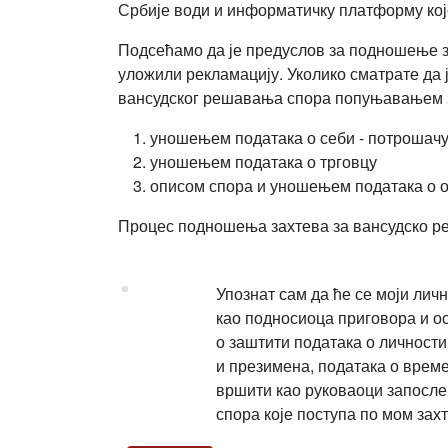
Србије води и информатичку платформу којо
Подсећамо да је предуслов за подношење з
уложили рекламацију. Уколико сматрате да 
вансудског решавања спора попуњавањем за
уношењем података о себи - потрошач
уношењем података о трговцу
описом спора и уношењем података о о
Процес подношења захтева за вансудско ре
Упознат сам да ће се моји лич
као подносиоца приговора и о
о заштити података о личности (
и презимена, података о време
вршити као руковаоци запосле
спора које поступа по мом захт