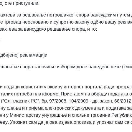
ј сте приступили.
ахтева за решавање потрошачког спора вансудским путем д
је трговац неосновано и супротно закону одбио вашу рекла
хтева за вансудско решавање спора, и то:
у
дбијеној рекламацији
шавање спора започиње избором доле наведене везе (клик
ни подаци користити у оквиру интернет портала ради претра
сталих потреба платформе. Пристајем на обраду података о
"Сл. гласник РС", бр. 97/2008, 104/2009 - др. закон, 68/2012
ну слања и пријема електронских докумената и података за
ни у Министарству унутрашње и спољне трговине Републик
еву. Упознат сам да је ова изјава опозива и упознат сам са