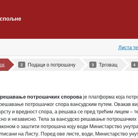
 спољне
Листа т
од
Подаци о потрошачу
Трговац
2
3
4
 решавање потрошачких спорова
је платформа која потр
а решавање потрошачког спора вансудским путем. Овакав ви
врсту и вредност спора, а решава се пред трећим лицем –
сно и независно. Тела за вансудско решавање потрошачких 
аконом о заштити потрошача коју води Министарство унутр
уписани на Листу. Поред ове листе, води, Министарство у