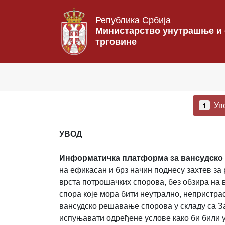
Република Србија
Министарство унутрашње и
трговине
Ув
1
УВОД
Информатичка платформа за вансудско
на ефикасан и брз начин поднесу захтев з
врста потрошачких спорова, без обзира на 
спора које мора бити неутрално, непристра
вансудско решавање спорова у складу са З
испуњавати одређене услове како би били 