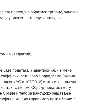
а сте претходно обратили трговцу, односно
мацију, можете покренути поступак
ом на квадратић).
ге базе података и идентификације мене
 својој личности према одредбама Закона
 - одлука УС и 107/2012) и то: личног имена
 контакт са мном. Обраду података могу
е Србије и тело за вансудско решавање
 својим законским правима у вези обраде.
*